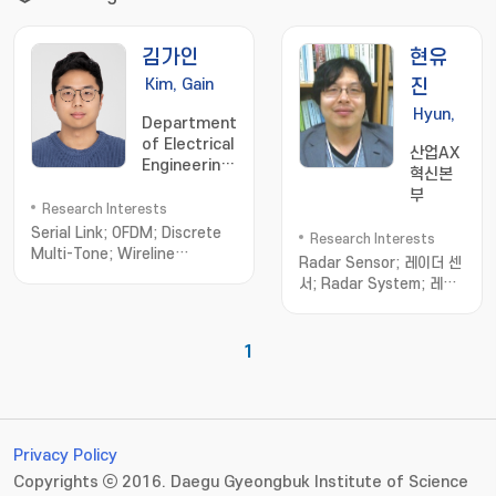
김가인
현유
Kim, Gain
진
Hyun,
Department
Eugin
of Electrical
산업AX
Engineering
혁신본
and
부
Computer
Research Interests
Science
Serial Link; OFDM; Discrete
Research Interests
Multi-Tone; Wireline
Radar Sensor; 레이더 센
Transceiver; Communication
서; Radar System; 레이
Circuits
더 시스템; Radar Signal
Processing; 레이
더; Radar Detection; 레
1
이더 탐지; Radar
Classification; 레이더 인
지; Automotive
Radar; 차량용 레이
더; Surveillance
Privacy Policy
Radar; 감시 레이
Copyrights ⓒ 2016. Daegu Gyeongbuk Institute of Science
더; Commercial