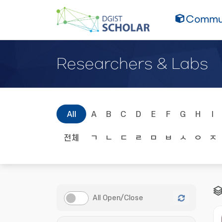
Commun
Researchers & Labs
All
A
B
C
D
E
F
G
H
I
전체
ㄱ
ㄴ
ㄷ
ㄹ
ㅁ
ㅂ
ㅅ
ㅇ
ㅈ
All Open/Close