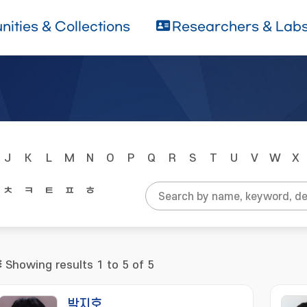
ities & Collections
Researchers & Lab
J
K
L
M
N
O
P
Q
R
S
T
U
V
W
X
ㅊ
ㅋ
ㅌ
ㅍ
ㅎ
Showing results 1 to 5 of 5
박지호