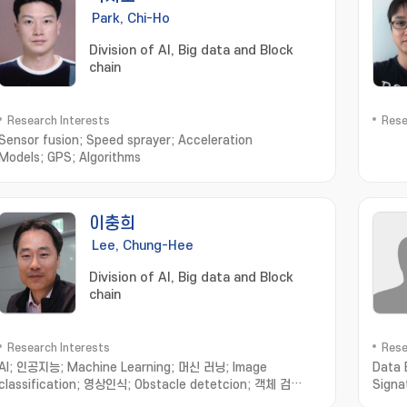
Park, Chi-Ho
Division of AI, Big data and Block
chain
Research Interests
Rese
Sensor fusion; Speed sprayer; Acceleration
Models; GPS; Algorithms
이충희
Lee, Chung-Hee
Division of AI, Big data and Block
chain
Research Interests
Rese
AI; 인공지능; Machine Learning; 머신 러닝; Image
Data 
classification; 영상인식; Obstacle detetcion; 객체 검
Signa
출; Image processsing; 영상처리; Image segmentation; 영
Auth