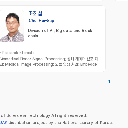
상 세그멘테이션
조희섭
Cho, Hui-Sup
Division of AI, Big data and Block
chain
Research Interests
Biomedical Radar Signal Processing; 생체 레이더 신호 처
리; Medical Image Processing; 의료 영상 처리; Embedded
System; 임베디드 시스템; Real Time Operating System; 실
시간 운영체제
1
of Science & Technology All right reserved.
OAK
distribution project by the National Library of Korea.