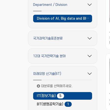
Department / Division
필터 옵션 펼치기/접기
Division of AI, Big data and Block chain
국가과학기술표준분류
필터 옵션 펼치기/접기
12대 국가전략기술 분야
필터 옵션 펼치기/접기
미래유망 신기술(6T)
필터 옵션 펼치기/접기
대분류를 선택해주세요.
IT(정보기술)
5
BT(생명공학기술)
1