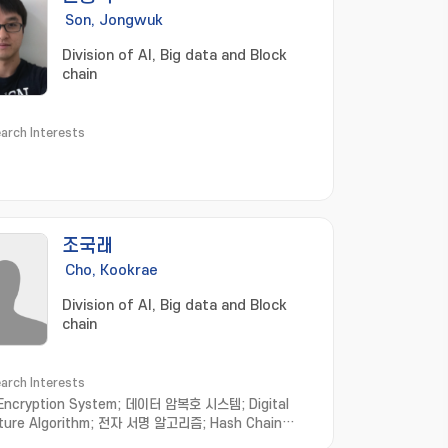
Son, Jongwuk
Division of AI, Big data and Block
chain
arch Interests
조국래
Cho, Kookrae
Division of AI, Big data and Block
chain
arch Interests
Encryption System; 데이터 암복호 시스템; Digital
ture Algorithm; 전자 서명 알고리즘; Hash Chain
entication; 해쉬 체인 인증