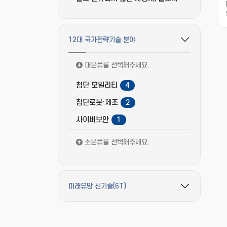
12대 국가전략기술 분야
필터 옵션 펼치기/접기
대분류를 선택해주세요.
첨단 모빌리티
4
첨단로봇·제조
2
사이버보안
1
소분류를 선택해주세요.
미래유망 신기술(6T)
필터 옵션 펼치기/접기