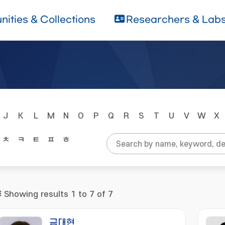
ities & Collections
Researchers & Lab
J
K
L
M
N
O
P
Q
R
S
T
U
V
W
X
ㅊ
ㅋ
ㅌ
ㅍ
ㅎ
Showing results 1 to 7 of 7
금대현