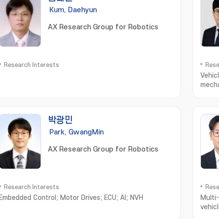
Kum, Daehyun
AX Research Group for Robotics
Research Interests
Rese
Vehic
mechat
박광민
Park, GwangMin
AX Research Group for Robotics
Research Interests
Rese
Embedded Control; Motor Drives; ECU; AI; NVH
Multi
vehic
syst