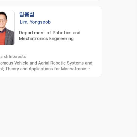
임용섭
Lim, Yongseob
Department of Robotics and
Mechatronics Engineering
arch Interests
omous Vehicle and Aerial Robotic Systems and
ol; Theory and Applications for Mechatronic
ems and Control; 자율 주행 및 비행 시스템 제어; 로봇공
 지능제어