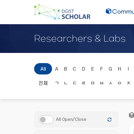
Commun
Researchers & Labs
All
A
B
C
D
E
F
G
H
I
전체
ㄱ
ㄴ
ㄷ
ㄹ
ㅁ
ㅂ
ㅅ
ㅇ
ㅈ
All Open/Close