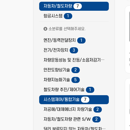
자동차/철도차량
7
항공시스템
1
소분류를 선택해주세요.
엔진/동력전달장치
1
전기/전자장치
3
차량운동성능 및 진동/소음저감기술
2
안전도향상기술
2
차량지능화기술
5
철도차량 추진/제어기술
1
시스템제어/통합기술
7
저공해/대체에너지 차량기술
2
자동차/철도차량 관련 S/W
2
달리 분류되지 않는 자동차/철도차량
2