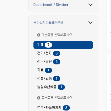
Department / Division
필터 옵션 펼치기/접기
국가과학기술표준분류
필터 옵션 펼치기/접기
대분류를 선택해주세요.
기계
7
전기/전자
3
정보/통신
3
재료
1
건설/교통
1
농림수산식품
1
중분류를 선택해주세요.
로봇/자동화기계
3