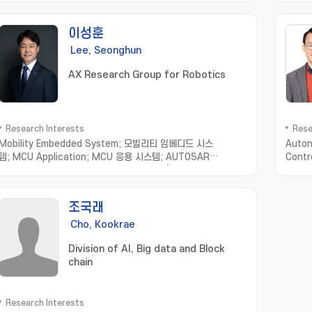
이성훈
Lee, Seonghun
AX Research Group for Robotics
Research Interests
Rese
Mobility Embedded System; 모빌리티 임베디드 시스
Auton
템; MCU Application; MCU 응용 시스템; AUTOSAR
Contr
Application; AUTOSAR 플랫폼 응용; IVN(In-Vehicle
Syst
Network) Application; 차량 네트워크 응용; DIA(DGIST
학 및
Infineon Automotive) Lab
조국래
Cho, Kookrae
Division of AI, Big data and Block
chain
Research Interests