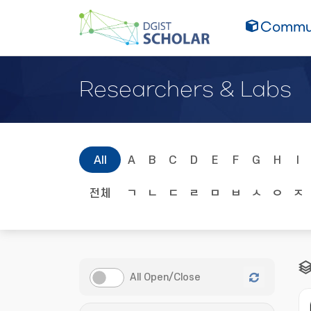
Commun
Researchers & Labs
All
A
B
C
D
E
F
G
H
I
전체
ㄱ
ㄴ
ㄷ
ㄹ
ㅁ
ㅂ
ㅅ
ㅇ
ㅈ
All Open/Close