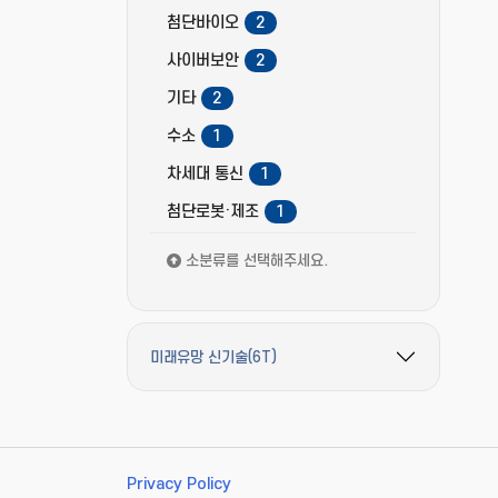
첨단바이오
2
사이버보안
2
기타
2
수소
1
차세대 통신
1
첨단로봇·제조
1
소분류를 선택해주세요.
미래유망 신기술(6T)
필터 옵션 펼치기/접기
Privacy Policy