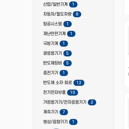
산업/일반기계
1
자동차/철도차량
8
항공시스템
1
재난안전기계
1
국방기계
1
광응용기기
5
반도체장비
5
중전기기
1
반도체 소자·회로
12
전기전자부품
10
가정용기기/전자응용기기
2
계측기기
7
영상/음향기기
1