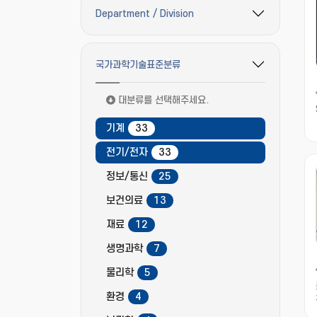
Department / Division
필터 옵션 펼치기/접기
국가과학기술표준분류
필터 옵션 펼치기/접기
대분류를 선택해주세요.
기계
33
전기/전자
33
정보/통신
25
보건의료
13
재료
12
생명과학
7
물리학
5
환경
4