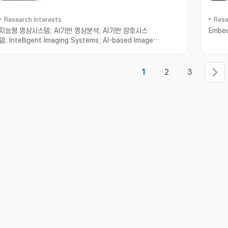
Research Interests
Rese
지능형 영상시스템; AI기반 영상분석; AI기반 암호시스
Embed
템; Intelligent Imaging Systems; AI-based Image
Analysis; AI-based Cryptosystems and
Cryptanalysis; Intelligent Holographic Imaging
Systems; Biomedical Imaging Informatics; Image
1
2
3
processing; Computer Vision; Machine Learning