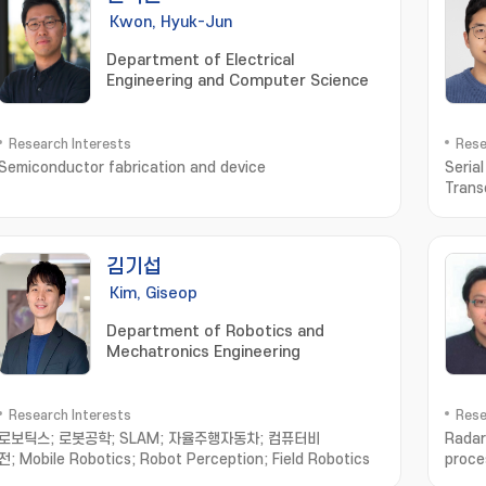
Kwon, Hyuk-Jun
Department of Electrical
Engineering and Computer Science
Research Interests
Rese
Semiconductor fabrication and device
Seria
Trans
김기섭
Kim, Giseop
Department of Robotics and
Mechatronics Engineering
Research Interests
Rese
로보틱스; 로봇공학; SLAM; 자율주행자동차; 컴퓨터비
Radar
전; Mobile Robotics; Robot Perception; Field Robotics
proce
reco