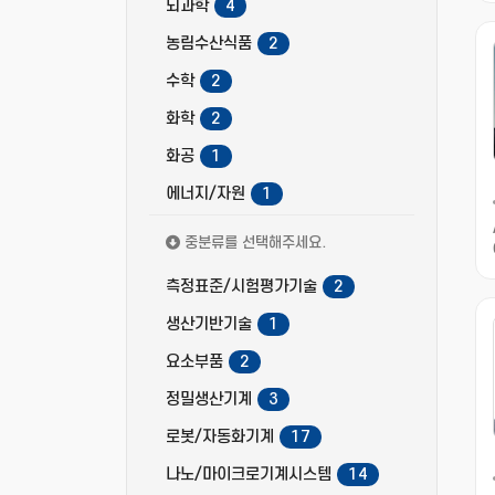
뇌과학
4
농림수산식품
2
수학
2
화학
2
화공
1
에너지/자원
1
중분류를 선택해주세요.
측정표준/시험평가기술
2
생산기반기술
1
요소부품
2
정밀생산기계
3
로봇/자동화기계
17
나노/마이크로기계시스템
14