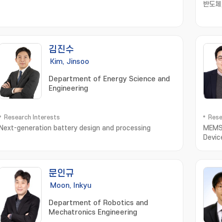
반도체
김진수
Kim, Jinsoo
Department of Energy Science and
Engineering
Research Interests
Rese
Next-generation battery design and processing
MEMS/
Devic
Micro
문인규
Moon, Inkyu
Department of Robotics and
Mechatronics Engineering