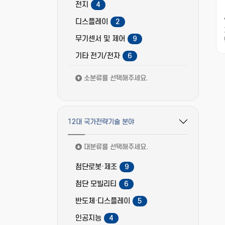
전지
4
디스플레이
2
무기센서 및 제어
9
기타 전기/전자
6
소분류를 선택해주세요.
12대 국가전략기술 분야
필터 옵션 펼치기/접기
대분류를 선택해주세요.
첨단로봇·제조
9
첨단 모빌리티
6
반도체·디스플레이
5
인공지능
4