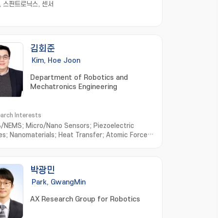
, 스핀트로닉스, 센서
김회준
Kim, Hoe Joon
Department of Robotics and
Mechatronics Engineering
arch Interests
NEMS; Micro/Nano Sensors; Piezoelectric
es; Nanomaterials; Heat Transfer; Atomic Force
scope
박광민
Park, GwangMin
AX Research Group for Robotics