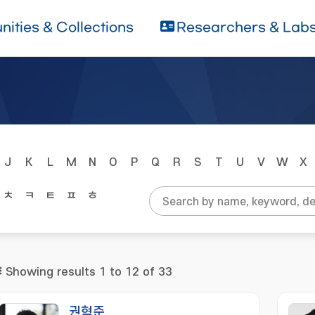
ities & Collections
Researchers & Lab
J
K
L
M
N
O
P
Q
R
S
T
U
V
W
X
ㅊ
ㅋ
ㅌ
ㅍ
ㅎ
Showing results 1 to 12 of 33
권혁준