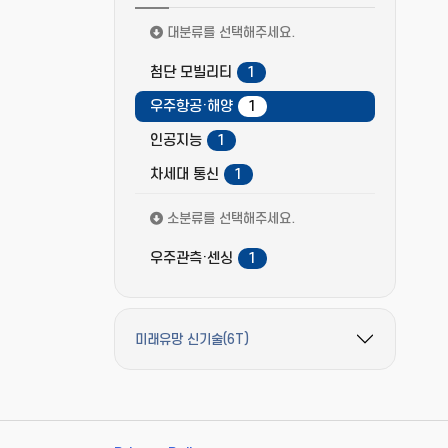
대분류를 선택해주세요.
첨단 모빌리티
1
우주항공·해양
1
인공지능
1
차세대 통신
1
소분류를 선택해주세요.
우주관측·센싱
1
미래유망 신기술(6T)
필터 옵션 펼치기/접기