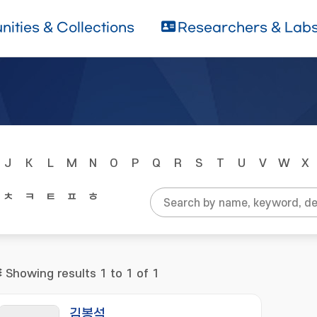
ities & Collections
Researchers & Lab
J
K
L
M
N
O
P
Q
R
S
T
U
V
W
X
ㅊ
ㅋ
ㅌ
ㅍ
ㅎ
Showing results 1 to 1 of 1
김봉석