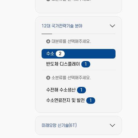
12대 국가전략기술 분야
필터 옵션 펼치기/접기
대분류를 선택해주세요.
수소
2
반도체·디스플레이
1
소분류를 선택해주세요.
수전해 수소생산
1
수소연료전지 및 발전
1
미래유망 신기술(6T)
필터 옵션 펼치기/접기