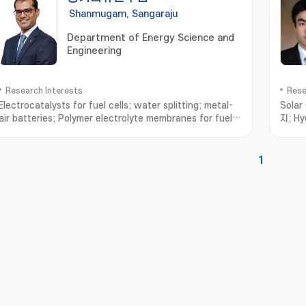
Shanmugam, Sangaraju
Department of Energy Science and
Engineering
Research Interests
Rese
Electrocatalysts for fuel cells; water splitting; metal-
Solar
air batteries; Polymer electrolyte membranes for fuel
지; Hy
cells; flow batteries; Hydrogen generation and
광다이오
utilization
1