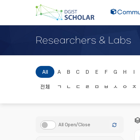
Commun
Researchers & Labs
All
A
B
C
D
E
F
G
H
I
전체
ㄱ
ㄴ
ㄷ
ㄹ
ㅁ
ㅂ
ㅅ
ㅇ
ㅈ
All Open/Close