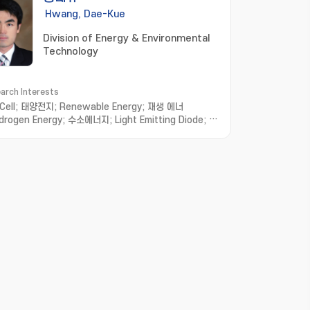
Hwang, Dae-Kue
Division of Energy & Environmental
Technology
arch Interests
 Cell; 태양전지; Renewable Energy; 재생 에너
drogen Energy; 수소에너지; Light Emitting Diode; 발
드; Thin Film Transistor; 박막 트랜지스터