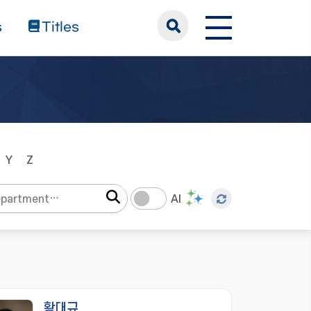
s
Titles
Y
Z
AI
황대규