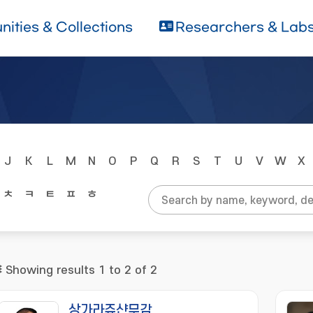
ities & Collections
Researchers & Lab
J
K
L
M
N
O
P
Q
R
S
T
U
V
W
X
ㅊ
ㅋ
ㅌ
ㅍ
ㅎ
Showing results 1 to 2 of 2
상가라쥬샨무감