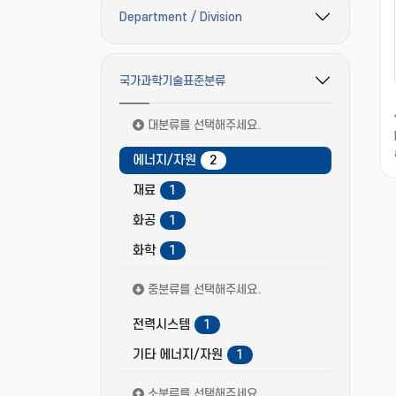
Department / Division
필터 옵션 펼치기/접기
국가과학기술표준분류
필터 옵션 펼치기/접기
대분류를 선택해주세요.
에너지/자원
2
재료
1
화공
1
화학
1
중분류를 선택해주세요.
전력시스템
1
기타 에너지/자원
1
소분류를 선택해주세요.