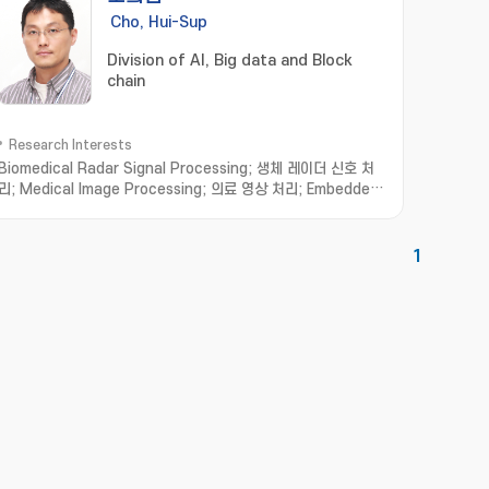
Cho, Hui-Sup
Division of AI, Big data and Block
chain
Research Interests
Biomedical Radar Signal Processing; 생체 레이더 신호 처
리; Medical Image Processing; 의료 영상 처리; Embedded
System; 임베디드 시스템; Real Time Operating System; 실
시간 운영체제
1