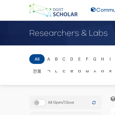
Commun
Researchers & Labs
All
A
B
C
D
E
F
G
H
I
전체
ㄱ
ㄴ
ㄷ
ㄹ
ㅁ
ㅂ
ㅅ
ㅇ
ㅈ
All Open/Close