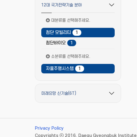
12대 국가전략기술 분야
필터 옵션 펼치기/접기
대분류를 선택해주세요.
첨단 모빌리티
1
첨단바이오
1
소분류를 선택해주세요.
자율주행시스템
1
미래유망 신기술(6T)
필터 옵션 펼치기/접기
Privacy Policy
Copyrights ⓒ 2016. Daegu Gyeongbuk Institute 