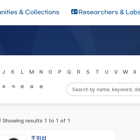
ities & Collections
Researchers & Lab
J
K
L
M
N
O
P
Q
R
S
T
U
V
W
X
ㅊ
ㅋ
ㅌ
ㅍ
ㅎ
Showing results 1 to 1 of 1
조희섭