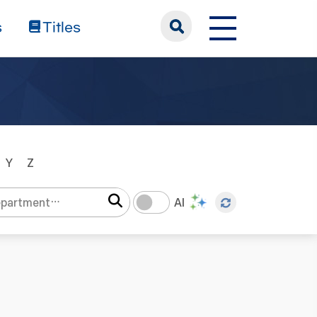
s
Titles
Y
Z
AI