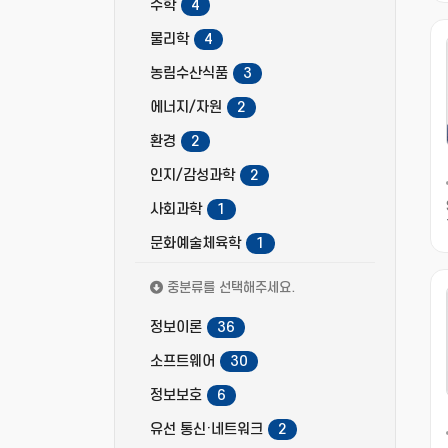
수학
4
물리학
4
농림수산식품
3
에너지/자원
2
환경
2
인지/감성과학
2
사회과학
1
문화예술체육학
1
중분류를 선택해주세요.
정보이론
36
소프트웨어
30
정보보호
6
유선 통신·네트워크
2