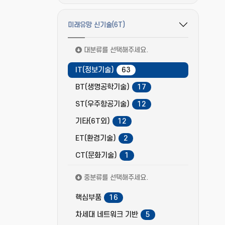
미래유망 신기술(6T)
필터 옵션 펼치기/접기
대분류를 선택해주세요.
IT(정보기술)
63
BT(생명공학기술)
17
ST(우주항공기술)
12
기타(6T외)
12
ET(환경기술)
2
CT(문화기술)
1
중분류를 선택해주세요.
핵심부품
16
차세대 네트워크 기반
5