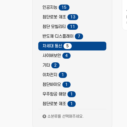
인공지능
15
첨단로봇·제조
13
첨단 모빌리티
11
반도체·디스플레이
7
차세대 통신
5
사이버보안
4
기타
2
이차전지
1
첨단바이오
1
우주항공·해양
1
첨단로봇·제조
1
소분류를 선택해주세요.