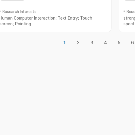
Research Interests
Rese
Human Computer Interaction; Text Entry; Touch
strong
screen; Pointing
spect
1
2
3
4
5
6