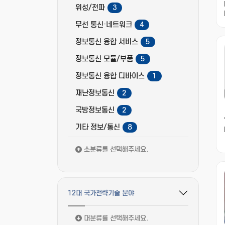
위성/전파
3
무선 통신·네트워크
4
정보통신 융합 서비스
5
정보통신 모듈/부품
5
정보통신 융합 디바이스
1
재난정보통신
2
국방정보통신
2
기타 정보/통신
8
소분류를 선택해주세요.
12대 국가전략기술 분야
필터 옵션 펼치기/접기
대분류를 선택해주세요.