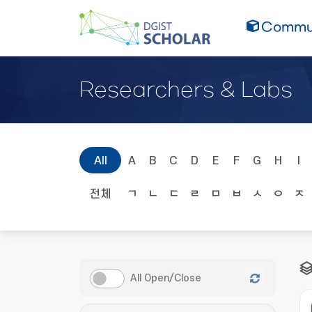
Commun
Researchers & Labs
All
A
B
C
D
E
F
G
H
I
전체
ㄱ
ㄴ
ㄷ
ㄹ
ㅁ
ㅂ
ㅅ
ㅇ
ㅈ
All Open/Close