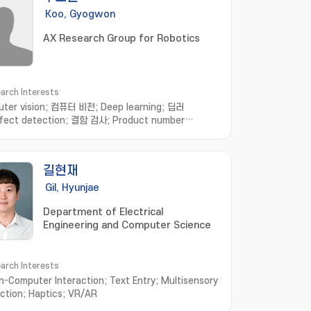
Koo, Gyogwon
AX Research Group for Robotics
arch Interests
ter vision; 컴퓨터 비전; Deep learning; 딥러
fect detection; 결함 검사; Product number
nition; 제품번호인식; Anomaly detection; 이상 탐
mart factory; 스마트 공장
길현재
Gil, Hyunjae
Department of Electrical
Engineering and Computer Science
arch Interests
-Computer Interaction; Text Entry; Multisensory
action; Haptics; VR/AR