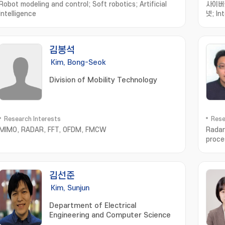
Robot modeling and control; Soft robotics; Artificial
사이버물
Intelligence
넷; In
Softw
Engin
devel
김봉석
integ
Kim, Bong-Seok
Division of Mobility Technology
Research Interests
Rese
MIMO, RADAR, FFT, OFDM, FMCW
Radar
proce
reco
김선준
Kim, Sunjun
Department of Electrical
Engineering and Computer Science