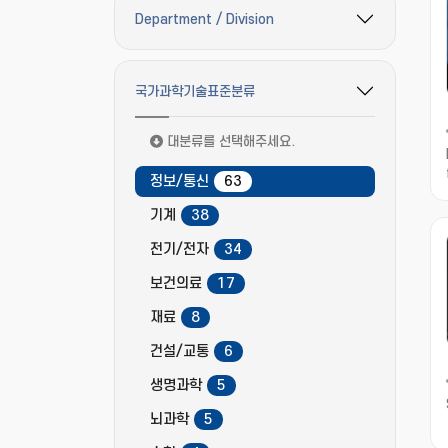
Department / Division
필터 옵션 펼치기/접기
국가과학기술표준분류
필터 옵션 펼치기/접기
대분류를 선택해주세요.
정보/통신
63
기계
38
전기/전자
34
보건의료
17
재료
8
건설/교통
6
생명과학
5
뇌과학
5