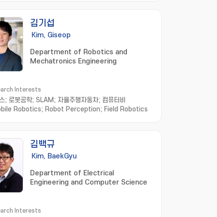
김기섭
Kim, Giseop
Department of Robotics and
Mechatronics Engineering
arch Interests
스; 로봇공학; SLAM; 자율주행자동차; 컴퓨터비
bile Robotics; Robot Perception; Field Robotics
김백규
Kim, BaekGyu
Department of Electrical
Engineering and Computer Science
arch Interests