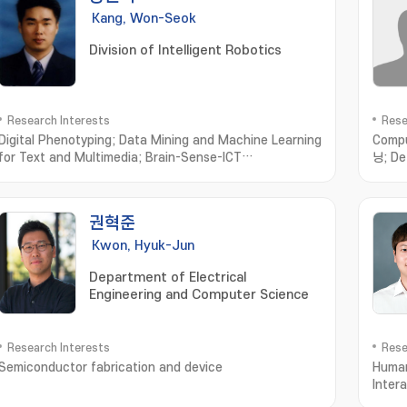
Kang, Won-Seok
Division of Intelligent Robotics
Research Interests
Rese
Digital Phenotyping; Data Mining and Machine Learning
Compu
for Text and Multimedia; Brain-Sense-ICT
닝; De
Convergence Computing; Computational Olfaction
recog
Measurement; Simulation and Modeling
지; S
권혁준
Kwon, Hyuk-Jun
Department of Electrical
Engineering and Computer Science
Research Interests
Rese
Semiconductor fabrication and device
Human
Inter