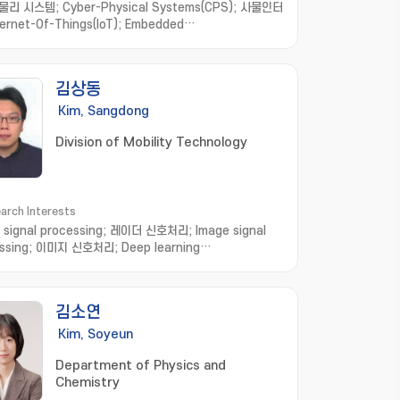
리 시스템; Cyber-Physical Systems(CPS); 사물인터
ternet-Of-Things(IoT); Embedded
are; Formal Method; Software
eering; model-based
opment; hardware/software
김상동
ration; distributed computing; real-time systems
Kim, Sangdong
Division of Mobility Technology
arch Interests
 signal processing; 레이더 신호처리; Image signal
ssing; 이미지 신호처리; Deep learning
gnition; 딥러닝 인식
김소연
Kim, Soyeun
Department of Physics and
Chemistry