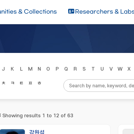
ities & Collections
Researchers & Lab
J
K
L
M
N
O
P
Q
R
S
T
U
V
W
X
ㅊ
ㅋ
ㅌ
ㅍ
ㅎ
Showing results 1 to 12 of 63
강원석