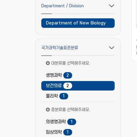
Department / Division
필터 옵션 펼치기/접기
Department of New Biology
국가과학기술표준분류
필터 옵션 펼치기/접기
대분류를 선택해주세요.
생명과학
2
보건의료
2
물리학
1
중분류를 선택해주세요.
의생명과학
1
임상의학
1