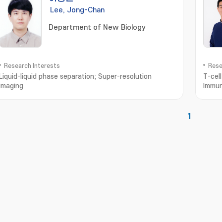
Lee, Jong-Chan
Department of New Biology
Research Interests
Rese
Liquid-liquid phase separation; Super-resolution
T-cel
imaging
Immun
1