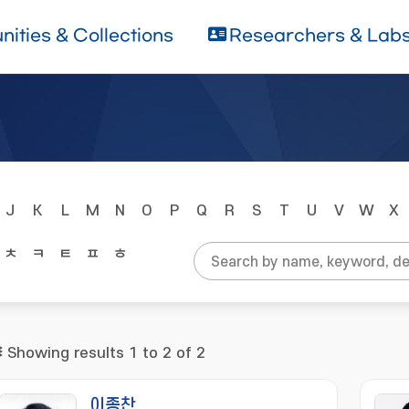
ities & Collections
Researchers & Lab
J
K
L
M
N
O
P
Q
R
S
T
U
V
W
X
ㅊ
ㅋ
ㅌ
ㅍ
ㅎ
Showing results 1 to 2 of 2
이종찬