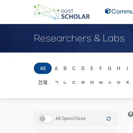
Commun
Researchers & Labs
All
A
B
C
D
E
F
G
H
I
전체
ㄱ
ㄴ
ㄷ
ㄹ
ㅁ
ㅂ
ㅅ
ㅇ
ㅈ
All Open/Close