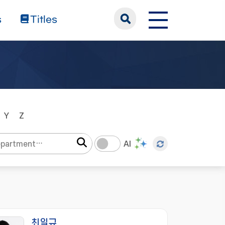
s
Titles
Y
Z
AI
최일규