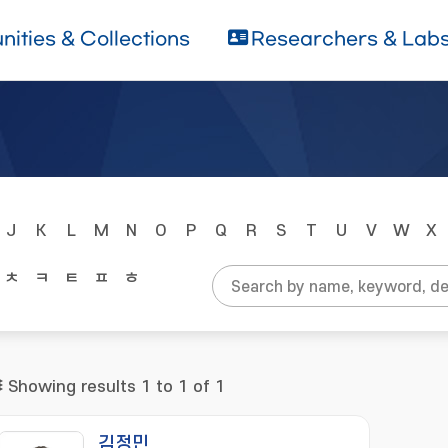
ities & Collections
Researchers & Lab
J
K
L
M
N
O
P
Q
R
S
T
U
V
W
X
ㅊ
ㅋ
ㅌ
ㅍ
ㅎ
Showing results 1 to 1 of 1
김정민