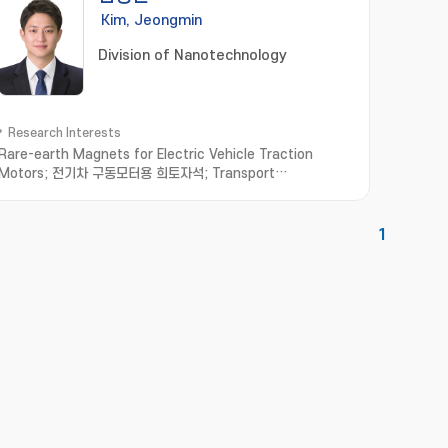
Kim, Jeongmin
Division of Nanotechnology
Research Interests
Rare-earth Magnets for Electric Vehicle Traction
Motors; 전기차 구동모터용 희토자석; Transport
Measurement in Low-dimensional Materials; 저차원소재
수송물성측정; Thermoelectric Materials; 열전소재
1