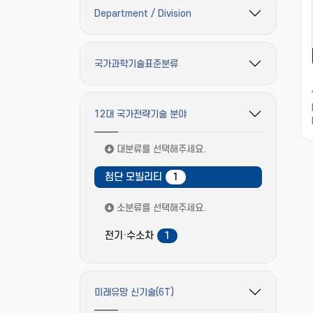
Department / Division
필터 옵션 펼치기/접기
국가과학기술표준분류
필터 옵션 펼치기/접기
12대 국가전략기술 분야
필터 옵션 펼치기/접기
대분류를 선택해주세요.
첨단 모빌리티
1
소분류를 선택해주세요.
전기·수소차
1
미래유망 신기술(6T)
필터 옵션 펼치기/접기