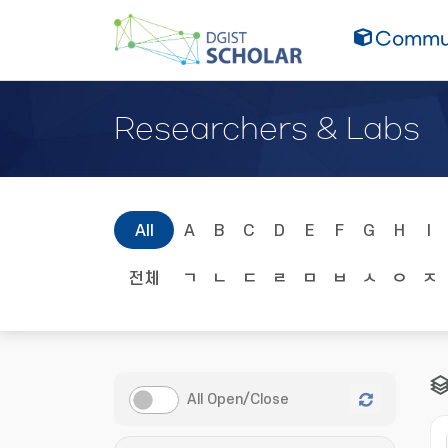
Commun
Researchers & Labs
All
A
B
C
D
E
F
G
H
I
전체
ㄱ
ㄴ
ㄷ
ㄹ
ㅁ
ㅂ
ㅅ
ㅇ
ㅈ
All Open/Close