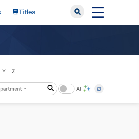
s
Titles
Y
Z
AI