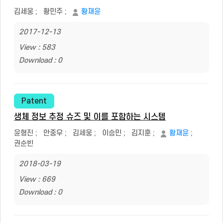
김세웅
;
황민주
;
황재윤
2017-12-13
View : 583
Download : 0
Patent
생체 정보 추정 슈즈 및 이를 포함하는 시스템
윤형진
;
안중우
;
김세웅
;
이승민
;
김지훈
;
황재윤
;
권순빈
2018-03-19
View : 669
Download : 0