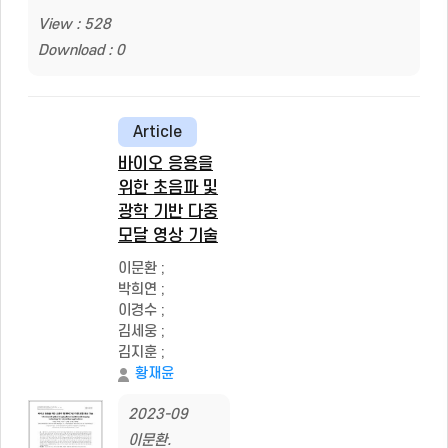
View : 528
Download : 0
Article
바이오 응용을
위한 초음파 및
광학 기반 다중
모달 영상 기술
이문환
;
박희연
;
이경수
;
김세웅
;
김지훈
;
황재윤
2023-09
이문환.