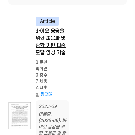
Article
바이오 응용을
위한 초음파 및
광학 기반 다중
모달 영상 기술
이문환
;
박희연
;
이경수
;
김세웅
;
김지훈
;
황재윤
2023-09
이문환.
(2023-09). 바
이오 응용을 위
한 초음파 및 광