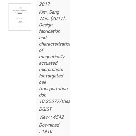
2017
Kim, Sang
Won. (2017).
Design,
fabrication
and
characterization
of
magnetically
actuated
microrobots
for targeted
cell
transportation.
doi:
10.22677/thesis.2322636
DGIST
View : 4542
Download
: 1916