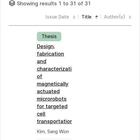
Showing results 1 to 31 of 31
Issue Date
Title
Author(s)
Thesis
Design,
fabrication
and
characterization
of
magnetically
actuated
microrobots
for targeted
cell
transportation
Kim, Sang Won