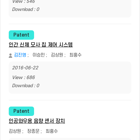
View : 546
Download : 0
Patent
인간 신체 모사 칩 제어 시스템
김진영
;
이승민
;
김상원
;
최홍수
2016-06-22
View : 686
Download : 0
Patent
인공와우용 음향 센서 장치
김상원
;
장종문
;
최홍수