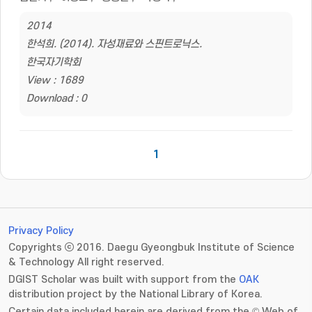
2014
한석희. (2014). 자성재료와 스핀트로닉스.
한국자기학회
View : 1689
Download : 0
1
Privacy Policy
Copyrights ⓒ 2016. Daegu Gyeongbuk Institute of Science
& Technology All right reserved.
DGIST Scholar was built with support from the
OAK
distribution project by the National Library of Korea.
Certain data included herein are derived from the © Web of