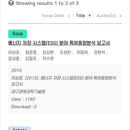
Showing results 1 to 3 of 3
Issue Date
Title
Author(s)
Book
에너지 저장 시스템(ESS) 분야 특허동향분석 보고서
이상호
;
최문종
;
김상현
;
조성한
;
이동하
;
강원석
;
윤상훈
;
김철호
;
차수현
2015
이상호. (2015). 에너지 저장 시스템(ESS) 분야 특허동향분석
보고서.
대구경북과학기술원
View : 1160
Download : 0