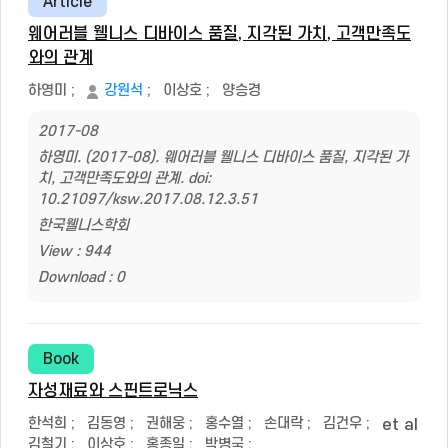
Article
웨어러블 웰니스 디바이스 품질, 지각된 가치, 고객만족도
와의 관계
하영미
;
강원석
;
이상호
;
양승경
2017-08
하영미. (2017-08). 웨어러블 웰니스 디바이스 품질, 지각된 가
치, 고객만족도와의 관계. doi:
10.21097/ksw.2017.08.12.3.51
한국웰니스학회
View : 944
Download : 0
Book
자성재료와 스핀트로닉스
한석희
;
김동영
;
권해웅
;
홍수열
;
손대락
;
김건우
;
et al
김철기
;
이상호
;
홍종일
;
박병국
;