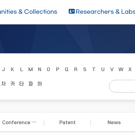
ities & Collections
Researchers & Lab
J
K
L
M
N
O
P
Q
R
S
T
U
V
W
X
차
카
타
파
하
Conference Papers
Patent
News