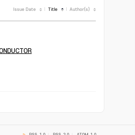
Issue Date
Title
Author(s)
CONDUCTOR
RSS_1.0
RSS_2.0
ATOM_1.0