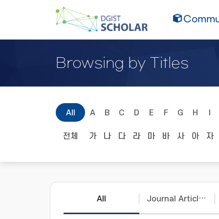
Commun
Browsing by Titles
All
A
B
C
D
E
F
G
H
I
전체
가
나
다
라
마
바
사
아
자
All
Journal Articles