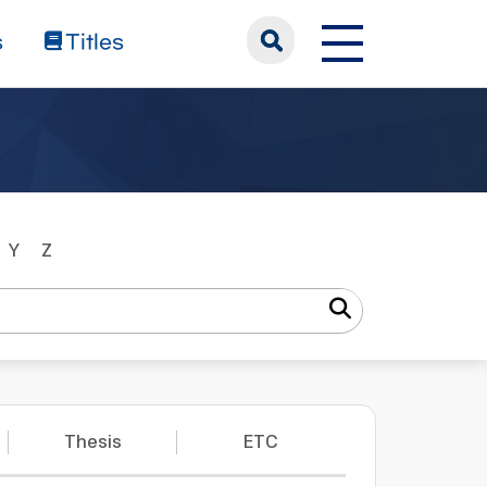
s
Titles
Y
Z
Thesis
ETC