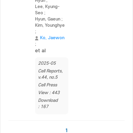
Hyun
;
Lee, Kyung-
Seo
;
Hyun, Gaeun
;
Kim, Younghye
;
Ko, Jaewon
;
et al
2025-05
Cell Reports,
v.44, no.5
Cell Press
View : 443
Download
: 167
1