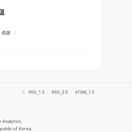
매
 촉매.
RSS_1.0
RSS_2.0
ATOM_1.0
 Analytics.
ublic of Korea.