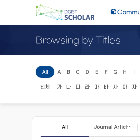
Commun
Browsing by Titles
All
A
B
C
D
E
F
G
H
I
전체
가
나
다
라
마
바
사
아
자
All
Journal Articles