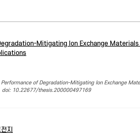
egradation-Mitigating Ion Exchange Materials
lications
 Performance of Degradation-Mitigating Ion Exchange Mater
ns. doi: 10.22677/thesis.200000497169
료전지