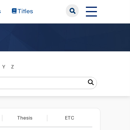
s
Titles
Y
Z
Thesis
ETC