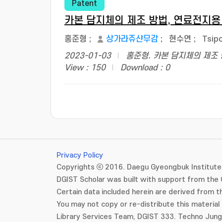
Patent
카본 담지체의 제조 방법, 연료전지용
홍준형
;
상가라쥬샨무감
;
현수연
;
Tsip
2023-01-03
홍준형. 카본 담지체의 제조
View : 150
Download : 0
Privacy Policy
Copyrights ⓒ 2016. Daegu Gyeongbuk Institute 
DGIST Scholar was built with support from the
Certain data included herein are derived from th
You may not copy or re-distribute this material 
Library Services Team, DGIST 333. Techno Jun