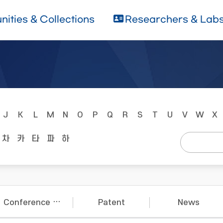
ities & Collections
Researchers & Lab
J
K
L
M
N
O
P
Q
R
S
T
U
V
W
X
차
카
타
파
하
Conference Papers
Patent
News