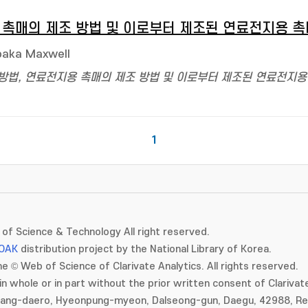
 촉매의 제조 방법 및 이로부터 제조된 연료전지용 촉
oaka Maxwell
 방법, 연료전지용 촉매의 제조 방법 및 이로부터 제조된 연료전지용
1
of Science & Technology All right reserved.
OAK
distribution project by the National Library of Korea.
e © Web of Science of Clarivate Analytics. All rights reserved.
in whole or in part without the prior written consent of Clarivate
gang-daero, Hyeonpung-myeon, Dalseong-gun, Daegu, 42988, Rep