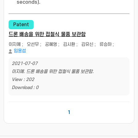
seconds).
Patent
드론 배송을 위한 접철식 물품 보관함
이지예
;
오선무
;
공혜영
;
김시환
;
김유신
;
류승하
;
임용섭
2021-07-07
이지예. 드론 배송을 위한 접철식 물품 보관함.
View : 202
Download : 0
1