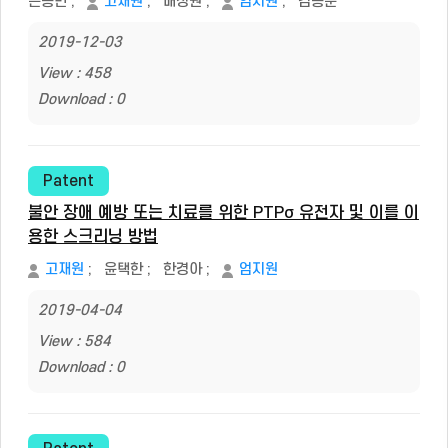
은종민
;
고재원
;
배성원
;
엄지원
;
김승준
2019-12-03
View : 458
Download : 0
Patent
불안 장애 예방 또는 치료를 위한 PTPσ 유전자 및 이를 이
용한 스크리닝 방법
고재원
;
윤택한
;
한경아
;
엄지원
2019-04-04
View : 584
Download : 0