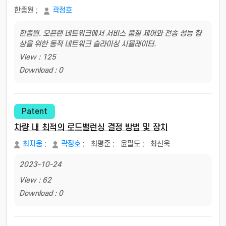
한종원
;
곽정호
한종원. 오픈랜 네트워크에서 서비스 품질 제어와 전송 성능 향
상을 위한 동적 네트워크 슬라이싱 시뮬레이터.
View : 125
Download : 0
Patent
차량 내 최적의 로드밸런싱 결정 방법 및 장치
최지웅
;
곽정호
;
최평준
;
윤필도
;
최신욱
2023-10-24
View : 62
Download : 0