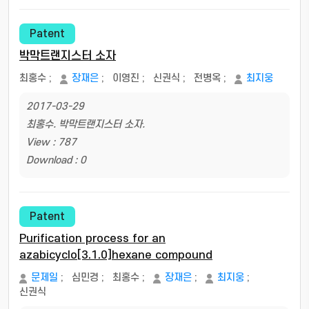
Patent
박막트랜지스터 소자
최홍수
;
장재은
;
이영진
;
신권식
;
전병옥
;
최지웅
2017-03-29
최홍수. 박막트랜지스터 소자.
View : 787
Download : 0
Patent
Purification process for an
azabicyclo[3.1.0]hexane compound
문제일
;
심민경
;
최홍수
;
장재은
;
최지웅
;
신권식