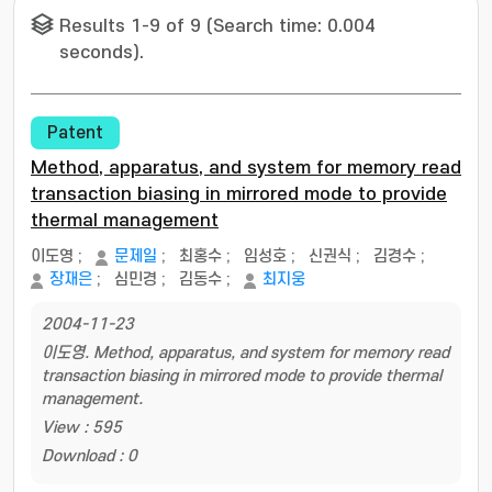
Results 1-9 of 9 (Search time: 0.004
seconds).
Patent
Method, apparatus, and system for memory read
transaction biasing in mirrored mode to provide
thermal management
이도영
;
문제일
;
최홍수
;
임성호
;
신권식
;
김경수
;
장재은
;
심민경
;
김동수
;
최지웅
2004-11-23
이도영. Method, apparatus, and system for memory read
transaction biasing in mirrored mode to provide thermal
management.
View : 595
Download : 0