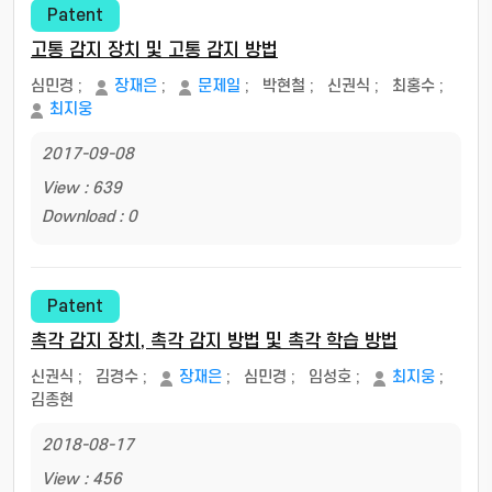
Patent
고통 감지 장치 및 고통 감지 방법
심민경
;
장재은
;
문제일
;
박현철
;
신권식
;
최홍수
;
최지웅
2017-09-08
View : 639
Download : 0
Patent
촉각 감지 장치, 촉각 감지 방법 및 촉각 학습 방법
신권식
;
김경수
;
장재은
;
심민경
;
임성호
;
최지웅
;
김종현
2018-08-17
View : 456