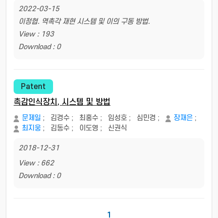
2022-03-15
이정협. 역촉각 재현 시스템 및 이의 구동 방법.
View : 193
Download : 0
Patent
촉감인식장치, 시스템 및 방법
문제일
;
김경수
;
최홍수
;
임성호
;
심민경
;
장재은
;
최지웅
;
김동수
;
이도영
;
신권식
2018-12-31
View : 662
Download : 0
1