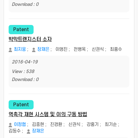
Download : 0
Patent
박막트랜지스터 소자
최지웅
;
장재은
;
이영진
;
전병옥
;
신권식
;
최홍수
2016-04-19
View : 538
Download : 0
Patent
역촉각 재현 시스템 및 이의 구동 방법
이정협
;
김중현
;
진경환
;
신권식
;
강홍기
;
최기순
;
김동수
;
장재은