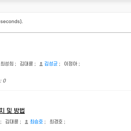
 seconds).
최성희
;
김대륜
;
김성균
;
이정아
;
: 0
치 및 방법
;
김대륜
;
최승호
;
최경호
;