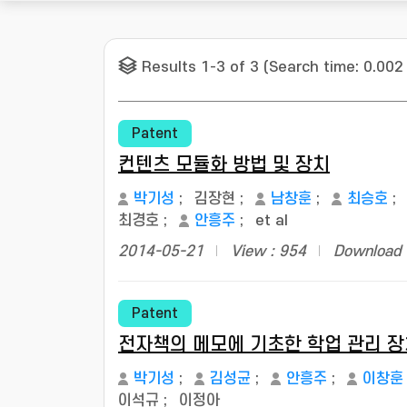
Results 1-3 of 3 (Search time: 0.002
Patent
컨텐츠 모듈화 방법 및 장치
박기성
;
김장현
;
남창훈
;
최승호
;
최경호
;
안흥주
;
et al
2014-05-21
View : 954
Download 
Patent
전자책의 메모에 기초한 학업 관리 장
박기성
;
김성균
;
안흥주
;
이창훈
이석규
;
이정아