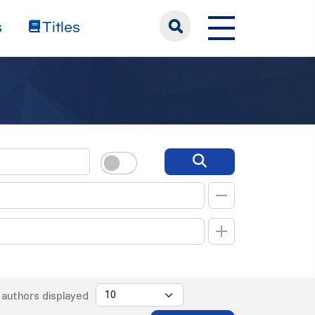
s
Titles
authors displayed