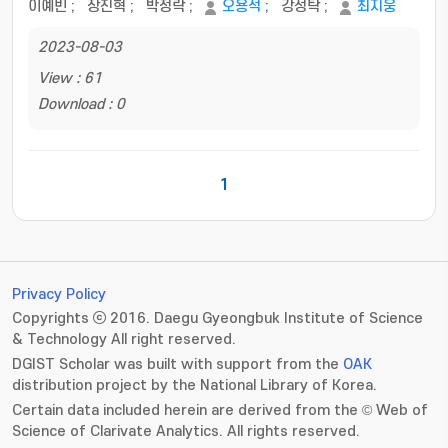
이예빈
;
장진혁
;
박정락
;
오용석
;
강성탁
;
최지웅
2023-08-03
View : 61
Download : 0
1
Privacy Policy
Copyrights ⓒ 2016. Daegu Gyeongbuk Institute of Science
& Technology All right reserved.
DGIST Scholar was built with support from the
OAK
distribution project by the National Library of Korea.
Certain data included herein are derived from the © Web of
Science of Clarivate Analytics. All rights reserved.