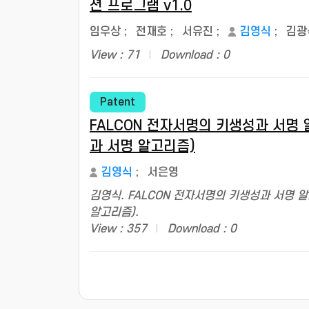
션 프로그램 v1.0
임우상
;
전재호
;
서유진
;
김영식
;
김광
View : 71
Download : 0
Patent
FALCON 전자서명의 키생성과 서명
과 서명 알고리즘)
김영식
;
서은영
김영식. FALCON 전자서명의 키생성과 서명
알고리즘).
View : 357
Download : 0