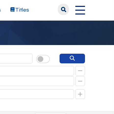
s
Titles