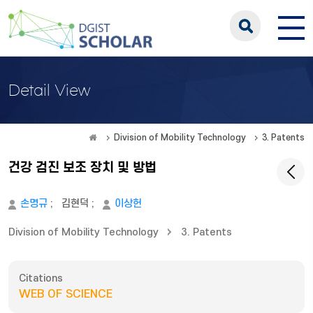
Detail View
Division of Mobility Technology
3. Patents
건강 검진 보조 장치 및 방법
손명규
;
김현덕
;
이상헌
Division of Mobility Technology
3. Patents
Citations
WEB OF SCIENCE