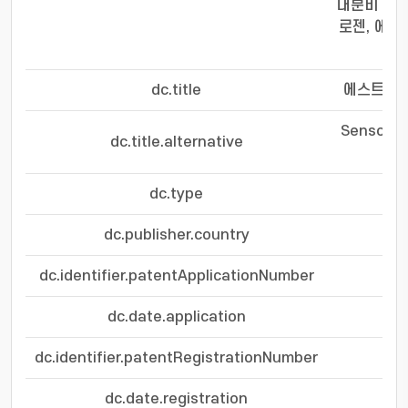
내분비 장애
로젠, 에스
dc.title
에스트라다
Sensor ch
dc.title.alternative
dc.type
dc.publisher.country
dc.identifier.patentApplicationNumber
dc.date.application
dc.identifier.patentRegistrationNumber
dc.date.registration