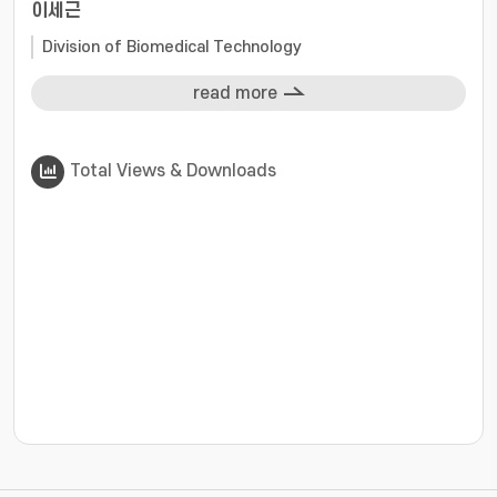
이세근
Division of Biomedical Technology
read more
Total Views & Downloads
???jsp.display-item.statistics.view???: , ???jsp.displ