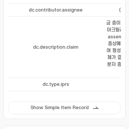
dc.contributor.assignee
(재
금 층이 형
아크릴레이트
assembl
층상에 아
dc.description.claim
여 형성되고
체가 결합
분자 층으
dc.type.iprs
Show Simple Item Record