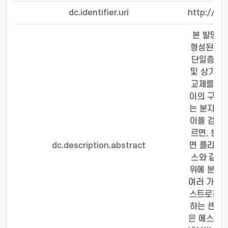
dc.identifier.uri
http://hd
본 발명은 
형성된 티
단일층(sel
및 상기 
교제를 중
이의 구조
는 분자각
이올 검출용
르면, 분
dc.description.abstract
면 플라즈
스와 같은
위에 분자
여러 가지 
스트로젠과
하는 센서 
은 에스트라