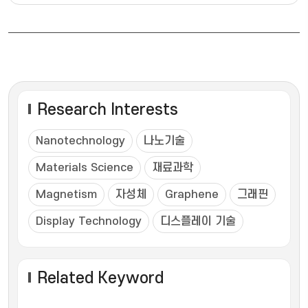
Research Interests
Nanotechnology
나노기술
Materials Science
재료과학
Magnetism
자성체
Graphene
그래핀
Display Technology
디스플레이 기술
Related Keyword