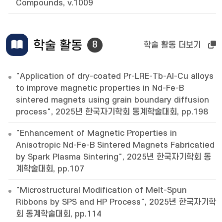
Compounds, v.1009
학술 활동
8
학술 활동 더보기
"Application of dry-coated Pr-LRE-Tb-Al-Cu alloys
to improve magnetic properties in Nd-Fe-B
sintered magnets using grain boundary diffusion
process", 2025년 한국자기학회 동계학술대회, pp.198
"Enhancement of Magnetic Properties in
Anisotropic Nd-Fe-B Sintered Magnets Fabricatied
by Spark Plasma Sintering", 2025년 한국자기학회 동
계학술대회, pp.107
"Microstructural Modification of Melt-Spun
Ribbons by SPS and HP Process", 2025년 한국자기학
회 동계학술대회, pp.114