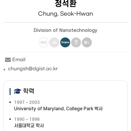
정석환
Chung, Seok-Hwan
Division of Nanotechnology
Email
chungsh@dgist.ac.kr
학력
1997 ~ 2003
University of Maryland, College Park 박사
1990 ~ 1996
서울대학교 학사