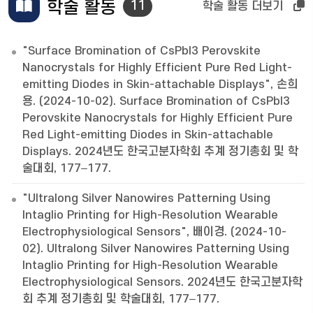
학술 활동
11
학술 활동 더보기
"Surface Bromination of CsPbI3 Perovskite
Nanocrystals for Highly Efficient Pure Red Light-
emitting Diodes in Skin-attachable Displays", 손희
용. (2024-10-02). Surface Bromination of CsPbI3
Perovskite Nanocrystals for Highly Efficient Pure
Red Light-emitting Diodes in Skin-attachable
Displays. 2024년도 한국고분자학회 추계 정기총회 및 학
술대회, 177–177.
"Ultralong Silver Nanowires Patterning Using
Intaglio Printing for High-Resolution Wearable
Electrophysiological Sensors", 배이경. (2024-10-
02). Ultralong Silver Nanowires Patterning Using
Intaglio Printing for High-Resolution Wearable
Electrophysiological Sensors. 2024년도 한국고분자학
회 추계 정기총회 및 학술대회, 177–177.