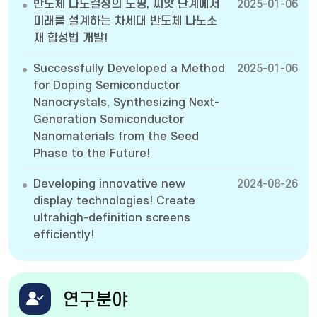
반도체 나노결정의 도핑, 씨앗 단계에서
2025-01-06
미래를 설계하는 차세대 반도체 나노소
재 합성법 개발!
Successfully Developed a Method
2025-01-06
for Doping Semiconductor
Nanocrystals, Synthesizing Next-
Generation Semiconductor
Nanomaterials from the Seed
Phase to the Future!
Developing innovative new
2024-08-26
display technologies! Create
ultrahigh-definition screens
efficiently!
연구분야