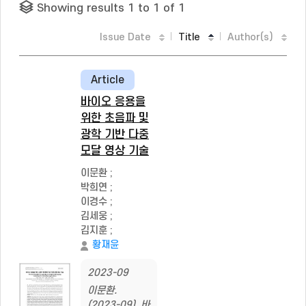
Showing results 1 to 1 of 1
Issue Date
Title
Author(s)
Article
바이오 응용을
위한 초음파 및
광학 기반 다중
모달 영상 기술
이문환
;
박희연
;
이경수
;
김세웅
;
김지훈
;
황재윤
2023-09
이문환.
(2023-09). 바