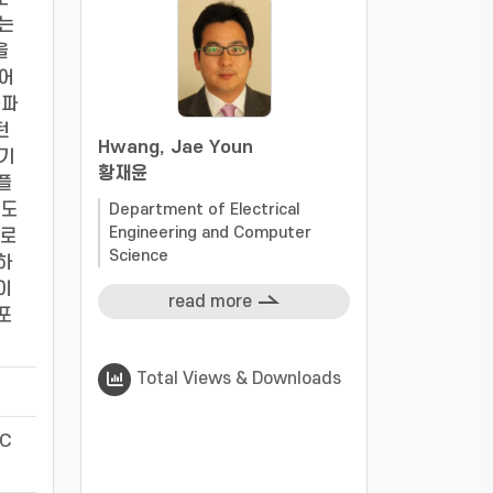
되는
을
적어
음파
턴
Hwang, Jae Youn
상기
-
황재윤
플
어도
Department of Electrical
Engineering and Computer
홀로
Science
하
이
read more
포
Total Views & Downloads
-
IC
-