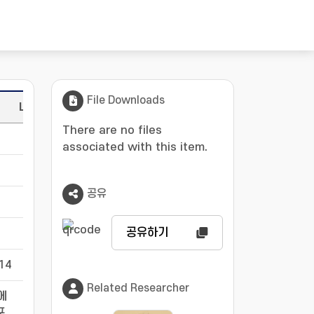
File Downloads
Language
There are no files
-
associated with this item.
-
공유
-
공유하기
-
314
-
Related Researcher
에
포