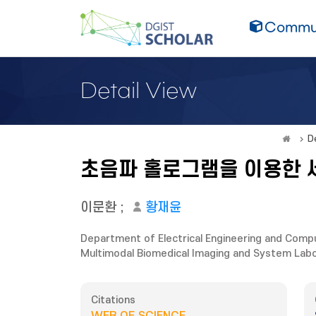
Commun
Detail View
D
초음파 홀로그램을 이용한 
이문환
;
황재윤
Department of Electrical Engineering and Comp
Multimodal Biomedical Imaging and System Lab
Citations