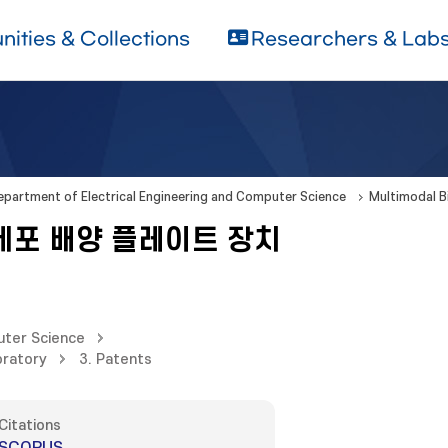
ities & Collections
Researchers & Lab
epartment of Electrical Engineering and Computer Science
Multimodal B
세포 배양 플레이트 장치
uter Science
oratory
3. Patents
Citations