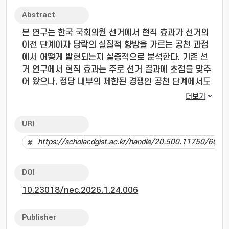
Abstract
본 연구는 한국 국회의원 선거에서 현직 효과가 선거의
이전 단계이자 당락의 실질적 향방을 가르는 공천 과정
에서 어떻게 발현되는지 실증적으로 분석한다. 기존 선
거 연구에서 현직 효과는 주로 선거 결과에 초점을 맞추
어 왔으나, 정당 내부의 제한된 경쟁인 공천 단계에서도
현직자의 이점이 강력하게 작동할 수 있다. 이를 검증하
더보기
기 위해 제21대 및 제22대 국회의원 선거에 출마한 양
대 주요 정당의 지역구 공천 데이터를 활용한 실증 분석
URI
을 수행했다. 분석 결과는 다음과 같다. 첫째, 공천 과정
https://scholar.dgist.ac.kr/handle/20.500.11750/6039
에서 도전자 대비 현직자가 공천을 받을 확률이 체계적
으로 높은 뚜렷한 현직 효과가 확인되었다. 둘째, 지역주
의 정향이 현직 효과에 미치는 조절 효과를 분석한 결과,
DOI
더불어민주당의 지지세가 절대적인 호남 지역에서는 중
10.23018/nec.2026.1.24.006
앙당의 전략적 후보 교체 압박으로 인해 현직 효과가 유
의미하게 감소했으나, 대구·경북 지역에서는 이 같은 현
직 효과의 상쇄가 나타나지 않았다. 셋째, 공천 유형에
Publisher