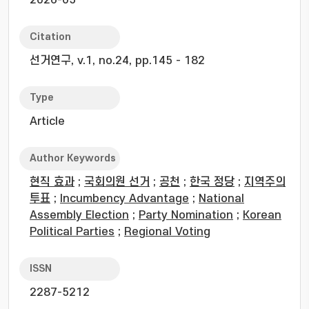
2026-05
Citation
선거연구, v.1, no.24, pp.145 - 182
Type
Article
Author Keywords
현직 효과
;
국회의원 선거
;
공천
;
한국 정당
;
지역주의
투표
;
Incumbency Advantage
;
National
Assembly Election
;
Party Nomination
;
Korean
Political Parties
;
Regional Voting
ISSN
2287-5212