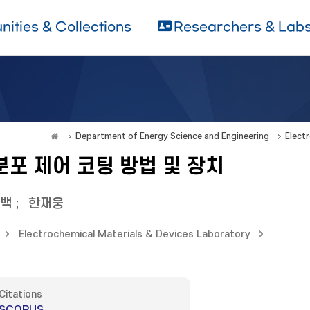
ities & Collections
Researchers & Lab
Department of Energy Science and Engineering
Elect
포 제어 코팅 방법 및 장치
백
;
한재웅
Electrochemical Materials & Devices Laboratory
Citations