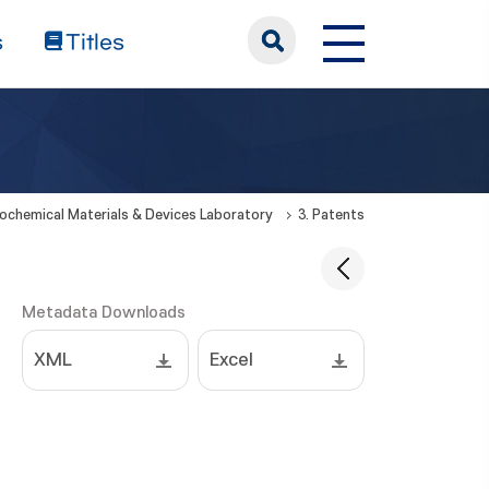
s
Titles
rochemical Materials & Devices Laboratory
3. Patents
Metadata Downloads
XML
Excel