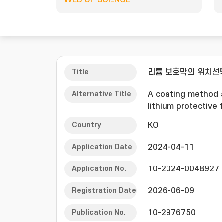
WEB OF SCIENCE
Title
리튬 보호막의 위치선택
Alternative Title
A coating method a
lithium protective 
Country
KO
Application Date
2024-04-11
Application No.
10-2024-0048927
Registration Date
2026-06-09
Publication No.
10-2976750