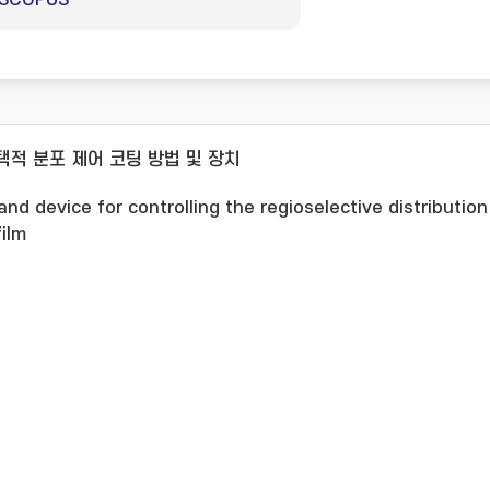
SCOPUS
적 분포 제어 코팅 방법 및 장치
nd device for controlling the regioselective distribution
film