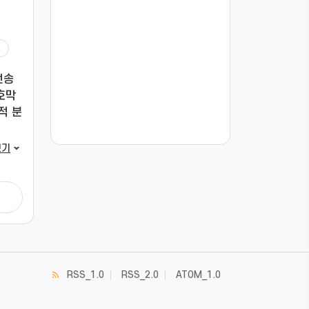
전송
호막
적 분
???jsp.display-item.statistics.view???: , ???j
보기
RSS_1.0
RSS_2.0
ATOM_1.0