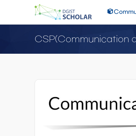
Commun
CSP(Communication an