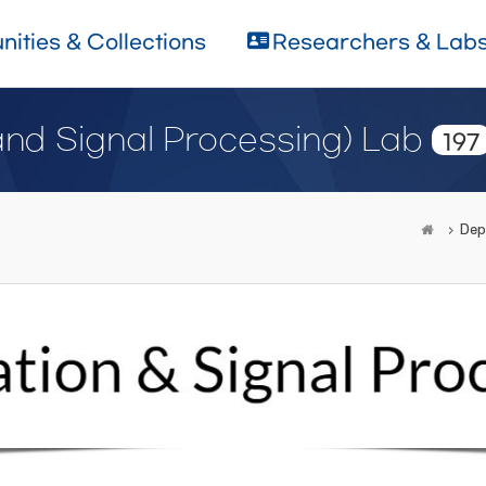
ities & Collections
Researchers & Lab
d Signal Processing) Lab
197
Dep