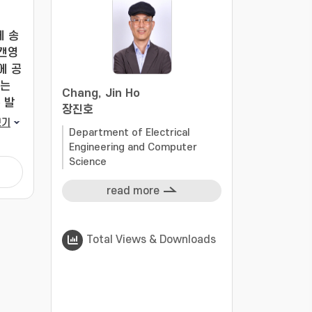
에 송
스캔영
에 공
되는
Chang, Jin Ho
 발
장진호
음파
보기
Department of Electrical
 증가
Engineering and Computer
Science
read more
Total Views & Downloads