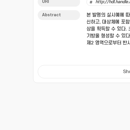
URI
http://hdl.handl
Abstract
본 발명의 실시예에 따
신하고, 대상체에 포함
상을 획득할 수 있다.
기방울 형성할 수 있다
제2 영역으로부터 반사
명에 따른 현미경의 
신호를 송신집속하여 
시킬 수 있다.
Sh