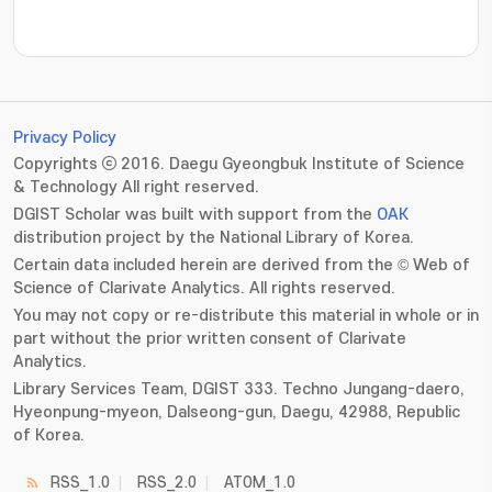
???jsp.display-item.statistics.view???: , ???jsp.displ
Privacy Policy
Copyrights ⓒ 2016. Daegu Gyeongbuk Institute of Science
& Technology All right reserved.
DGIST Scholar was built with support from the
OAK
distribution project by the National Library of Korea.
Certain data included herein are derived from the © Web of
Science of Clarivate Analytics. All rights reserved.
You may not copy or re-distribute this material in whole or in
part without the prior written consent of Clarivate
Analytics.
Library Services Team, DGIST 333. Techno Jungang-daero,
Hyeonpung-myeon, Dalseong-gun, Daegu, 42988, Republic
of Korea.
RSS_1.0
RSS_2.0
ATOM_1.0