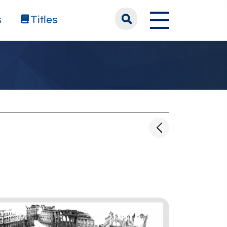
s
Titles