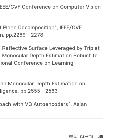
", IEEE/CVF Conference on Computer Vision
it Plane Decomposition", IEEE/CVF
n, pp.2269 - 2278
 Reflective Surface Leveraged by Triplet
d Monocular Depth Estimation Robust to
ational Conference on Learning
ised Monocular Depth Estimation on
lligence, pp.2555 - 2563
roach with VQ Autoencoders", Asian
특허 더보기