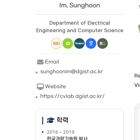
Im, Sunghoon
Department of Electrical
Engineering and Computer Science
Email
sunghoonim@dgist.ac.kr
Re
Vi
Website
https://cvlab.dgist.ac.kr/
학력
2016 ~ 2019
한국과학기술원 박사