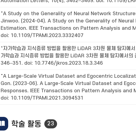
Automation Letters, 10(4), 3462–3469. doi: 10.1109/L
"A Study on the Generality of Neural Network Structure
Jinwoo. (2024-04). A Study on the Generality of Neura
Estimation. IEEE Transactions on Pattern Analysis and M
doi: 10.1109/TPAMI.2023.3332407
"자가학습과 지식증류 방법을 활용한 LiDAR 3차원 물체 탐지에서의 준
가학습과 지식증류 방법을 활용한 LiDAR 3차원 물체 탐지에서의 준
346–351. doi: 10.7746/jkros.2023.18.3.346
"A Large-Scale Virtual Dataset and Egocentric Localiza
Gon. (2023-06). A Large-Scale Virtual Dataset and Egoce
Responses. IEEE Transactions on Pattern Analysis and M
doi: 10.1109/TPAMI.2021.3094531
학술 활동
23