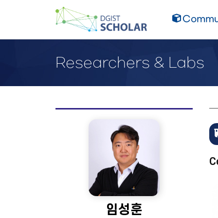
Commun
Researchers & Labs
C
임성훈