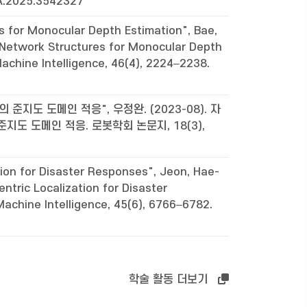
RA.2025.3542327
s for Monocular Depth Estimation", Bae,
l Network Structures for Monocular Depth
achine Intelligence, 46(4), 2224–2238.
지도 도메인 적응", 우정완. (2023-08). 자
지도 도메인 적응. 로봇학회 논문지, 18(3),
tion for Disaster Responses", Jeon, Hae-
ntric Localization for Disaster
achine Intelligence, 45(6), 6766–6782.
학술 활동 더보기