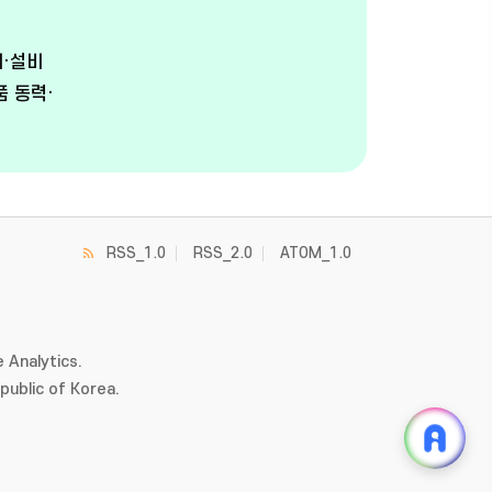
계·설비
품 동력·
RSS_1.0
RSS_2.0
ATOM_1.0
 Analytics.
ublic of Korea.