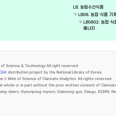
LB. 농림수산식품
LB08. 농업·식품 기
LB0802. 농업·식
에너지
of Science & Technology All right reserved.
OAK
distribution project by the National Library of Korea.
e © Web of Science of Clarivate Analytics. All rights reserved.
in whole or in part without the prior written consent of Clarivate
gang-daero, Hyeonpung-myeon, Dalseong-gun, Daegu, 42988, Rep