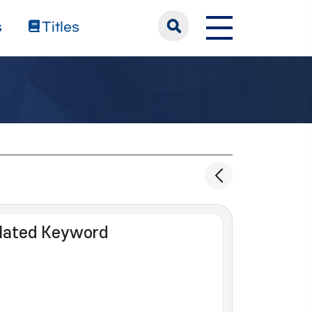
s
Titles
lated Keyword