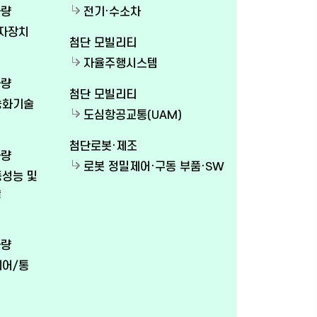
차량
전기·수소차
전자장치
첨단 모빌리티
자율주행시스템
차량
첨단 모빌리티
지능화기술
도심항공교통(UAM)
첨단로봇·제조
차량
로봇 정밀제어·구동 부품·SW
동성능 및
술
차량
제어/통