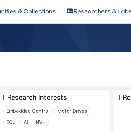
ities & Collections
Researchers & Lab
Research Interests
Re
Embedded Control
Motor Drives
ECU
AI
NVH