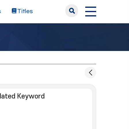
s
Titles
lated Keyword