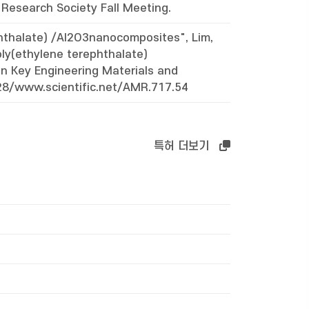
 Research Society Fall Meeting.
phthalate) /Al2O3nanocomposites", Lim,
oly(ethylene terephthalate)
n Key Engineering Materials and
28/www.scientific.net/AMR.717.54
특허 더보기