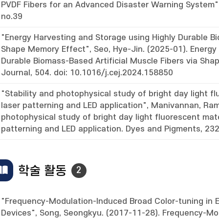
PVDF Fibers for an Advanced Disaster Warning System",
no.39
"Energy Harvesting and Storage using Highly Durable Bi
Shape Memory Effect", Seo, Hye-Jin. (2025-01). Energy
Durable Biomass-Based Artificial Muscle Fibers via Sh
Journal, 504. doi: 10.1016/j.cej.2024.158850
"Stability and photophysical study of bright day light fl
laser patterning and LED application", Manivannan, Ram
photophysical study of bright day light fluorescent mater
patterning and LED application. Dyes and Pigments, 232
학술 활동
2
"Frequency-Modulation-Induced Broad Color-tuning in 
Devices", Song, Seongkyu. (2017-11-28). Frequency-Mod