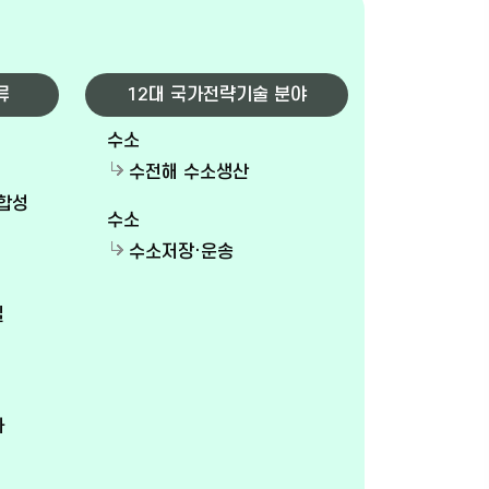
류
12대 국가전략기술 분야
수소
수전해 수소생산
 합성
수소
수소저장·운송
질
사