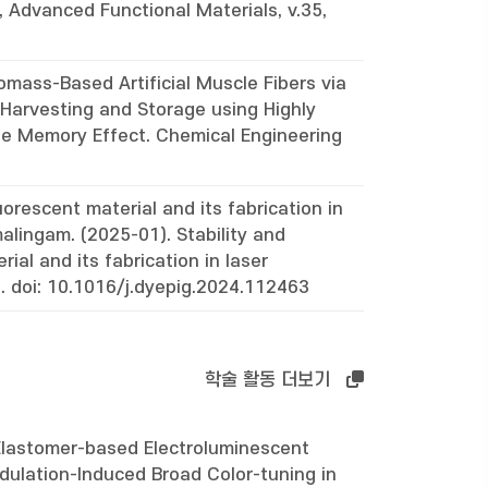
 Advanced Functional Materials, v.35,
omass-Based Artificial Muscle Fibers via
 Harvesting and Storage using Highly
ape Memory Effect. Chemical Engineering
uorescent material and its fabrication in
alingam. (2025-01). Stability and
ial and its fabrication in laser
. doi: 10.1016/j.dyepig.2024.112463
학술 활동 더보기
Elastomer-based Electroluminescent
ulation-Induced Broad Color-tuning in