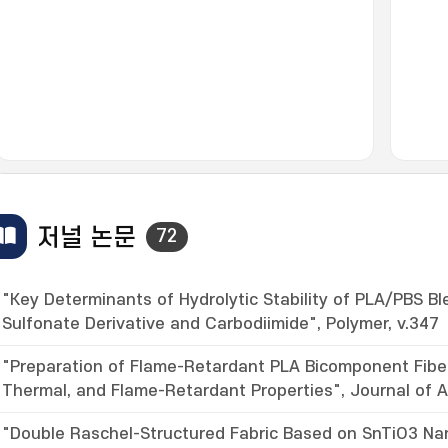
저널 논문
72
"Key Determinants of Hydrolytic Stability of PLA/PBS Bl
Sulfonate Derivative and Carbodiimide", Polymer, v.347
"Preparation of Flame-Retardant PLA Bicomponent Fiber
Thermal, and Flame-Retardant Properties", Journal of A
"Double Raschel-Structured Fabric Based on SnTiO3 N