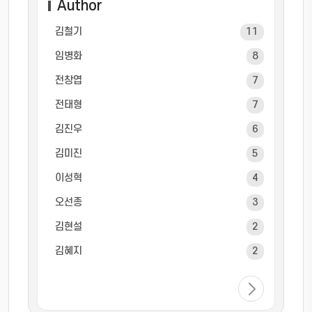
Author
김철기
11
임병화
8
전창엽
7
전태형
7
김진우
6
김미진
5
이성혁
4
오선종
3
김현설
2
김혜지
2