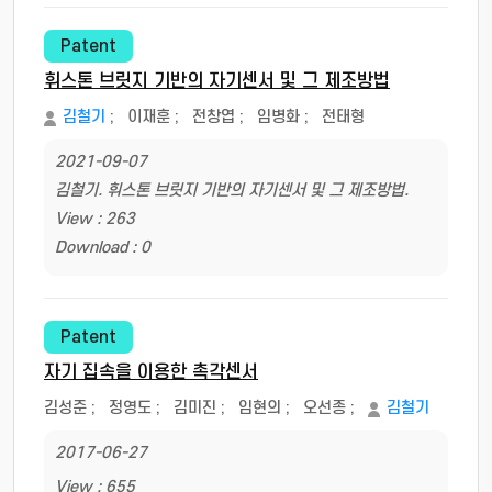
Patent
휘스톤 브릿지 기반의 자기센서 및 그 제조방법
김철기
;
이재훈
;
전창엽
;
임병화
;
전태형
2021-09-07
김철기. 휘스톤 브릿지 기반의 자기센서 및 그 제조방법.
View : 263
Download : 0
Patent
자기 집속을 이용한 촉각센서
김성준
;
정영도
;
김미진
;
임현의
;
오선종
;
김철기
2017-06-27
View : 655