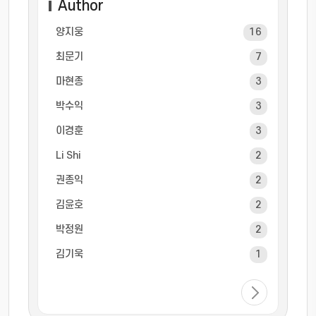
Author
양지웅
16
최문기
7
마현종
3
박수익
3
이경훈
3
Li Shi
2
권종익
2
김윤호
2
박정원
2
김기욱
1