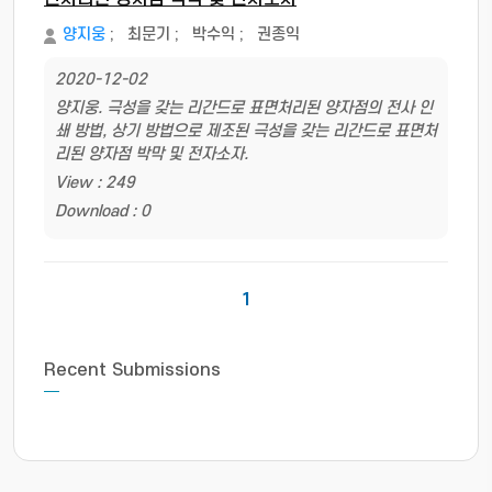
양지웅
;
최문기
;
박수익
;
권종익
2020-12-02
양지웅. 극성을 갖는 리간드로 표면처리된 양자점의 전사 인
쇄 방법, 상기 방법으로 제조된 극성을 갖는 리간드로 표면처
리된 양자점 박막 및 전자소자.
View : 249
Download : 0
1
Recent Submissions