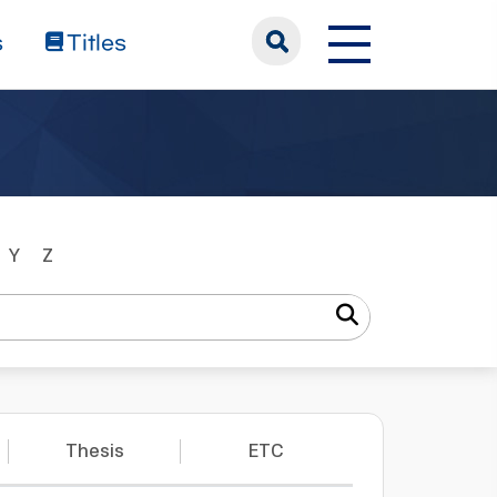
s
Titles
Y
Z
Thesis
ETC