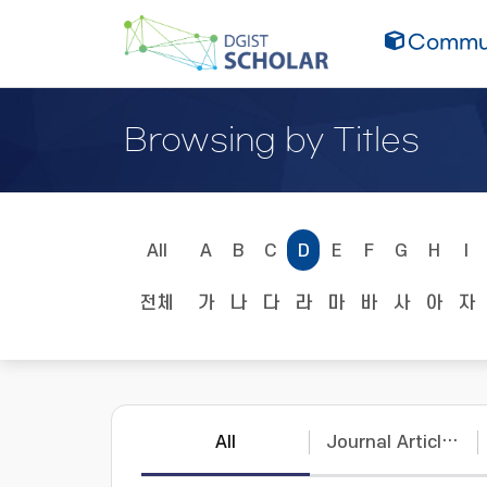
Commun
Browsing by Titles
All
A
B
C
D
E
F
G
H
I
전체
가
나
다
라
마
바
사
아
자
All
Journal Articles