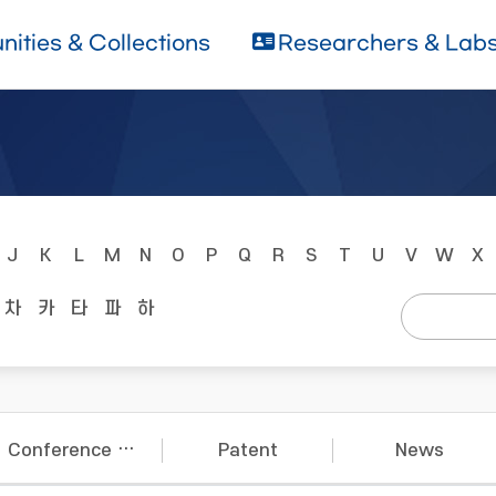
ities & Collections
Researchers & Lab
J
K
L
M
N
O
P
Q
R
S
T
U
V
W
X
차
카
타
파
하
Conference Papers
Patent
News