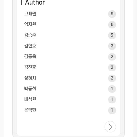
Author
고재원
9
엄지원
8
김승준
5
김현호
3
김동욱
2
김진후
2
정혜지
2
박동석
1
배성원
1
윤택한
1