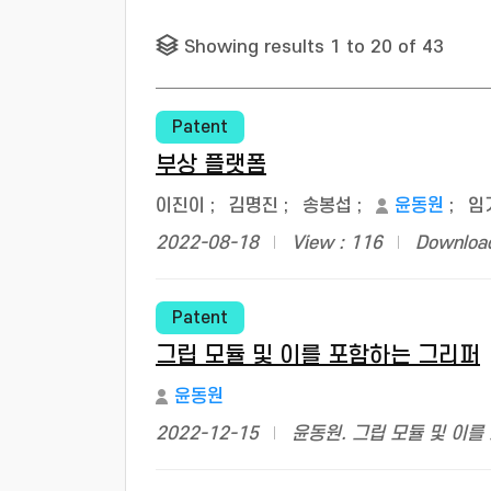
Showing results 1 to 20 of 43
Patent
부상 플랫폼
이진이
;
김명진
;
송봉섭
;
윤동원
;
임
2022-08-18
View : 116
Download
Patent
그립 모듈 및 이를 포함하는 그리퍼
윤동원
2022-12-15
윤동원. 그립 모듈 및 이를