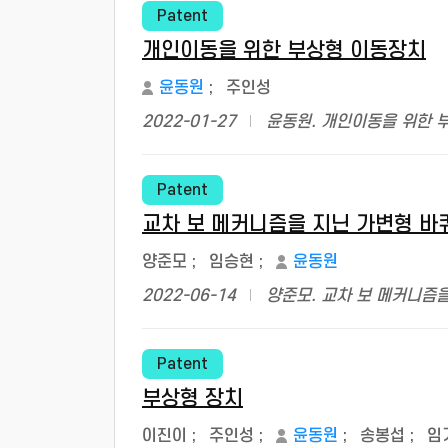
Patent
개인이동을 위한 부상형 이동장치
윤동원
;
주인성
2022-01-27
윤동원. 개인이동을 위한 
Patent
교차 보 메커니즘을 지닌 가변형 바
양준모
;
임승현
;
윤동원
2022-06-14
양준모. 교차 보 메커니즘을
Patent
부상형 장치
이진이
;
주인성
;
윤동원
;
송봉섭
;
임