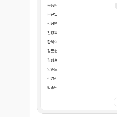
윤동원
문전일
김상연
진경복
황혜숙
김동현
김형철
양준모
김명진
박종원