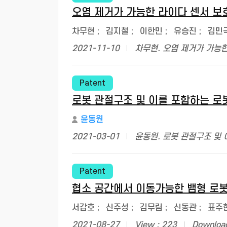
오염 제거가 가능한 라이다 센서 보
차무현
;
김지철
;
이한민
;
유승진
;
김민
2021-11-10
차무현. 오염 제거가 가능
Patent
로봇 관절구조 및 이를 포함하는 로
윤동원
2021-03-01
윤동원. 로봇 관절구조 및 
Patent
협소 공간에서 이동가능한 뱀형 로
서갑호
;
신주성
;
김무림
;
신동관
;
표주
2021-08-27
View : 223
Download