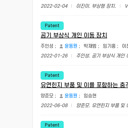
2022-02-04
이진이. 부상형 장치.
V
Patent
공기 부상식 개인 이동 장치
주인성
;
윤동원
;
박재범
;
임기홍
;
이
2022-01-26
주인성. 공기 부상식 개인 
Patent
유연힌지 부품 및 이를 포함하는 충
양준모
;
윤동원
;
임승현
2022-06-08
양준모. 유연힌지 부품 및 
Patent