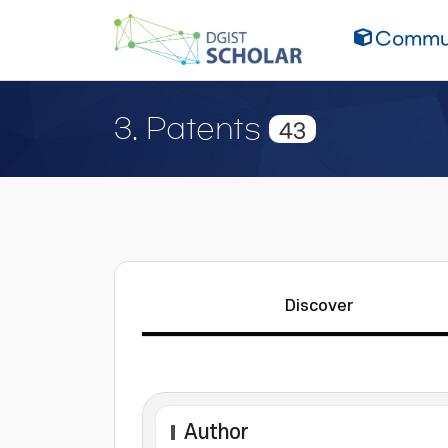
Commun
3. Patents
43
Discover
Author