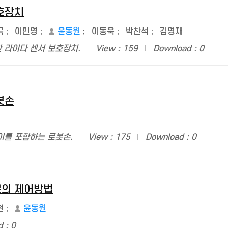
호장치
극
;
이민영
;
윤동원
;
이동욱
;
박찬석
;
김영재
한 라이다 센서 보호장치.
View : 159
Download : 0
봇손
이를 포함하는 로봇손.
View : 175
Download : 0
봇의 제어방법
현
;
윤동원
 : 0