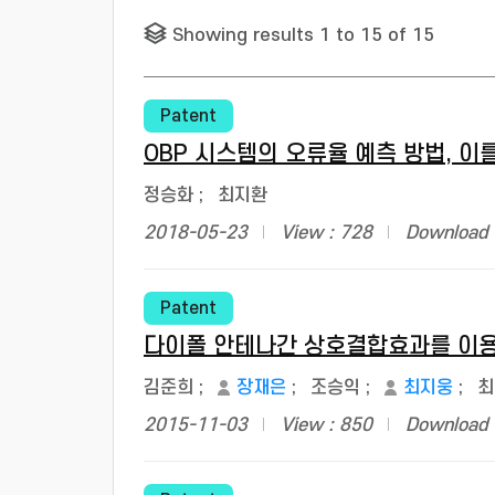
Showing results 1 to 15 of 15
Patent
OBP 시스템의 오류율 예측 방법, 이
정승화
;
최지환
2018-05-23
View : 728
Download 
Patent
다이폴 안테나간 상호결합효과를 이용한
김준희
;
장재은
;
조승익
;
최지웅
;
최
2015-11-03
View : 850
Download 