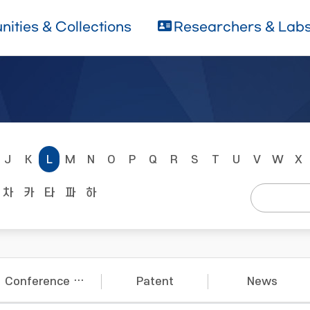
ities & Collections
Researchers & Lab
J
K
L
M
N
O
P
Q
R
S
T
U
V
W
X
차
카
타
파
하
Conference Papers
Patent
News