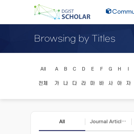
Commun
Browsing by Titles
All
A
B
C
D
E
F
G
H
I
전체
가
나
다
라
마
바
사
아
자
All
Journal Articles