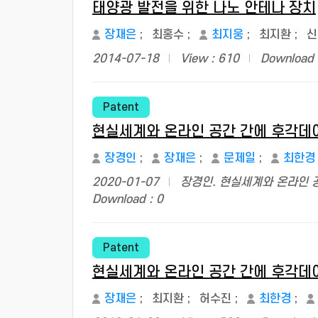
태양광 발전을 위한 나노 안테나 장치
장재은
;
최홍수
;
최지웅
;
최지환
;
신
2014-07-18
View : 610
Download 
Patent
현실세계와 온라인 공간 간에 후각데이
장경인
;
장재은
;
문제일
;
최한경
2020-01-07
장경인. 현실세계와 온라인 
Download : 0
Patent
현실세계와 온라인 공간 간에 후각데이
장재은
;
최지환
;
허수진
;
최한경
;