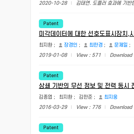
2020-10-28
김태연. 도플러 효과에 기반한
Patent
미각데이터에 대한 선호도표시장치,시
최지환
;
장경인
;
최한경
;
문제일
;
2019-01-08
View : 571
Download 
Patent
상쇄 기반의 무선 정보 및 전력 동시 
김종엽
;
최지환
;
김한준
;
최지웅
2016-03-29
View : 776
Download 
Patent