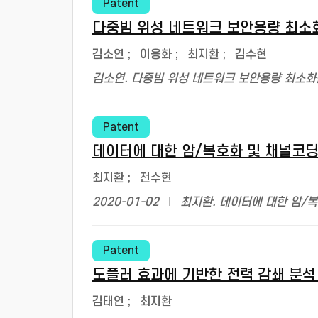
Patent
다중빔 위성 네트워크 보안용량 최소화
김소연
;
이용화
;
최지환
;
김수현
김소연. 다중빔 위성 네트워크 보안용량 최소화
Patent
데이터에 대한 암/복호화 및 채널코딩
최지환
;
전수현
2020-01-02
최지환. 데이터에 대한 암/
Patent
도플러 효과에 기반한 전력 감쇄 분석
김태연
;
최지환