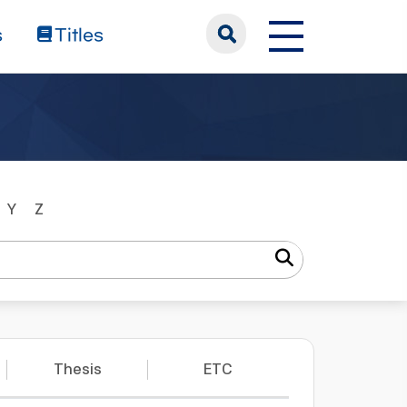
s
Titles
Y
Z
Thesis
ETC