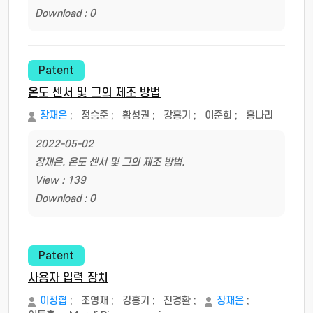
Download : 0
Patent
온도 센서 및 그의 제조 방법
장재은
;
정승준
;
황성권
;
강홍기
;
이준희
;
홍나리
2022-05-02
장재은. 온도 센서 및 그의 제조 방법.
View : 139
Download : 0
Patent
사용자 입력 장치
이정협
;
조영재
;
강홍기
;
진경환
;
장재은
;