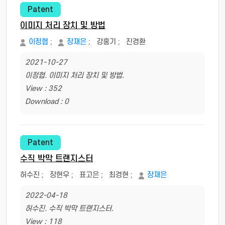
Patent
이미지 처리 장치 및 방법
이정협
;
장재은
;
강홍기
;
진경환
2021-10-27
이정협. 이미지 처리 장치 및 방법.
View : 352
Download : 0
Patent
수직 박막 트랜지스터
허수진
;
장현우
;
표고은
;
최경현
;
장재은
2022-04-18
허수진. 수직 박막 트랜지스터.
View : 118