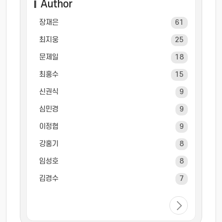
Author
장재은
61
최지웅
25
문제일
18
최홍수
15
신권식
9
심민경
9
이정협
9
강홍기
8
임성호
8
김경수
7