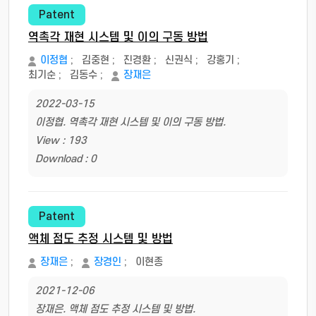
Patent
역촉각 재현 시스템 및 이의 구동 방법
이정협
;
김중현
;
진경환
;
신권식
;
강홍기
;
최기순
;
김동수
;
장재은
2022-03-15
이정협. 역촉각 재현 시스템 및 이의 구동 방법.
View : 193
Download : 0
Patent
액체 점도 추정 시스템 및 방법
장재은
;
장경인
;
이현종
2021-12-06
장재은. 액체 점도 추정 시스템 및 방법.