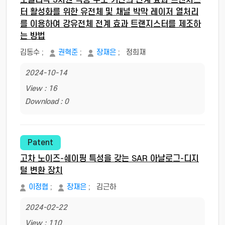
모놀리식 3차원 적층 구조 기반의 전계 효과 트랜지스
터 활성화를 위한 유전체 및 채널 박막 레이저 열처리
를 이용하여 강유전체 전계 효과 트랜지스터를 제조하
는 방법
김동수
;
권혁준
;
장재은
;
정희재
2024-10-14
View : 16
Download : 0
Patent
고차 노이즈-쉐이핑 특성을 갖는 SAR 아날로그-디지
털 변환 장치
이정협
;
장재은
;
김근하
2024-02-22
View : 110