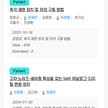
Patent
촉각 재현 장치 및 이의 구동 방법
장정균
;
장재은
;
김중현
;
이정협
;
최기순
;
강홍기
;
진경환
2022-10-18
장정균. 촉각 재현 장치 및 이의 구동 방법.
View : 438
Download : 0
Patent
고차 노이즈-쉐이핑 특성을 갖는 SAR 아날로그-디지
털 변환 장치
이정협
;
김근하
;
장재은
2024-01-30